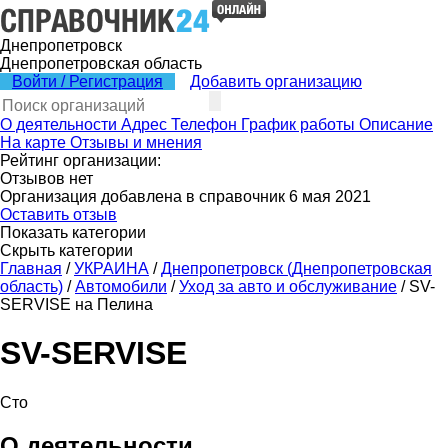
Днепропетровск
Днепропетровская область
Войти / Регистрация
Добавить организацию
О деятельности
Адрес
Телефон
График работы
Описание
На карте
Отзывы и мнения
Рейтинг организации:
Отзывов нет
Организация добавлена в справочник 6 мая 2021
Оставить отзыв
Показать категории
Скрыть категории
Главная
/
УКРАИНА
/
Днепропетровск (Днепропетровская
область)
/
Автомобили
/
Уход за авто и обслуживание
/
SV-
SERVISE на Пелина
SV-SERVISE
Сто
О деятельности