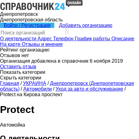
Днепропетровск
Днепропетровская область
Войти / Регистрация
Добавить организацию
О деятельности
Адрес
Телефон
График работы
Описание
На карте
Отзывы и мнения
Рейтинг организации:
Отзывов нет
Организация добавлена в справочник 6 ноября 2019
Оставить отзыв
Показать категории
Скрыть категории
Главная
/
УКРАИНА
/
Днепропетровск (Днепропетровская
область)
/
Автомобили
/
Уход за авто и обслуживание
/
Protect на Кирова проспект
Protect
Автомойка
О деятельности