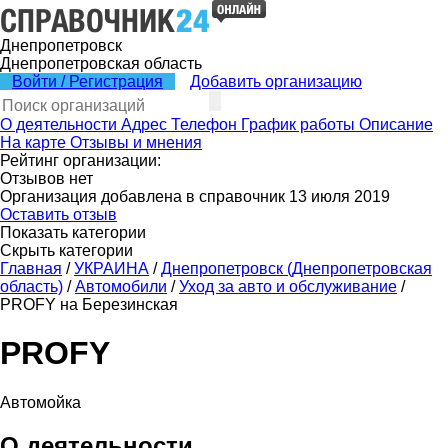
Днепропетровск
Днепропетровская область
Войти / Регистрация
Добавить организацию
О деятельности
Адрес
Телефон
График работы
Описание
На карте
Отзывы и мнения
Рейтинг организации:
Отзывов нет
Организация добавлена в справочник 13 июля 2019
Оставить отзыв
Показать категории
Скрыть категории
Главная
/
УКРАИНА
/
Днепропетровск (Днепропетровская
область)
/
Автомобили
/
Уход за авто и обслуживание
/
PROFY на Березинская
PROFY
Автомойка
О деятельности