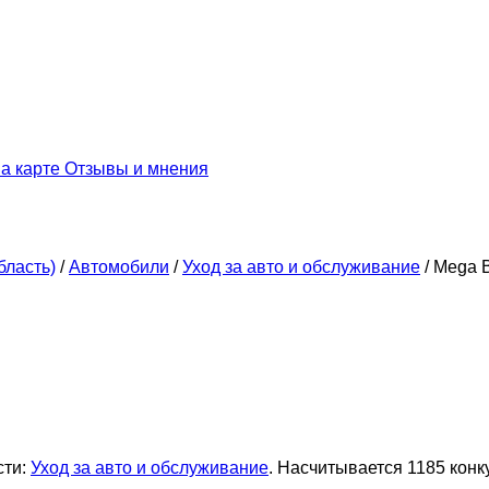
а карте
Отзывы и мнения
бласть)
/
Автомобили
/
Уход за авто и обслуживание
/
Mega 
сти:
Уход за авто и обслуживание
. Насчитывается 1185 конк