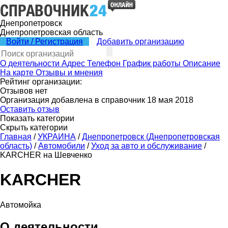
Днепропетровск
Днепропетровская область
Войти / Регистрация
Добавить организацию
О деятельности
Адрес
Телефон
График работы
Описание
На карте
Отзывы и мнения
Рейтинг организации:
Отзывов нет
Организация добавлена в справочник 18 мая 2018
Оставить отзыв
Показать категории
Скрыть категории
Главная
/
УКРАИНА
/
Днепропетровск (Днепропетровская
область)
/
Автомобили
/
Уход за авто и обслуживание
/
KARCHER на Шевченко
KARCHER
Автомойка
О деятельности