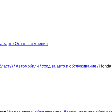
а карте
Отзывы и мнения
бласть)
/
Автомобили
/
Уход за авто и обслуживание
/
Honda