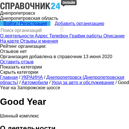
Днепропетровск
Днепропетровская область
Войти / Регистрация
Добавить организацию
О деятельности
Адрес
Телефон
График работы
Описание
На карте
Отзывы и мнения
Рейтинг организации:
Отзывов нет
Организация добавлена в справочник 13 июня 2020
Оставить отзыв
Показать категории
Скрыть категории
Главная
/
УКРАИНА
/
Днепропетровск (Днепропетровская
область)
/
Автомобили
/
Уход за авто и обслуживание
/
Good
Year на Запорожское шоссе
Good Year
Шинный комплекс
О деятельности