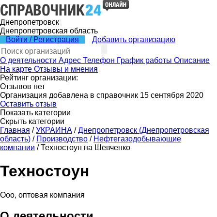
Днепропетровск
Днепропетровская область
Войти / Регистрация
Добавить организацию
О деятельности
Адрес
Телефон
График работы
Описание
На карте
Отзывы и мнения
Рейтинг организации:
Отзывов нет
Организация добавлена в справочник 15 сентября 2020
Оставить отзыв
Показать категории
Скрыть категории
Главная
/
УКРАИНА
/
Днепропетровск (Днепропетровская
область)
/
Производство
/
Нефтегазодобывающие
компании
/
Техностоун на Шевченко
Техностоун
Ооо, оптовая компания
О деятельности