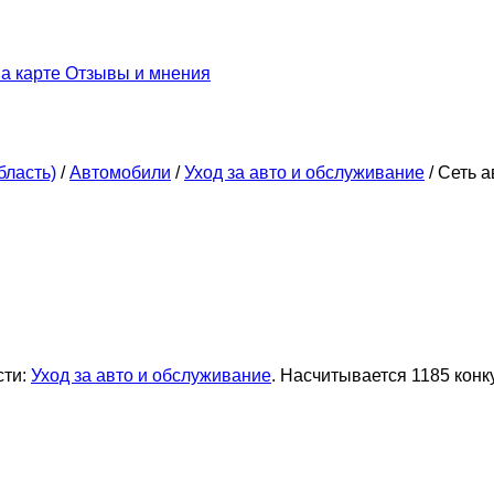
а карте
Отзывы и мнения
бласть)
/
Автомобили
/
Уход за авто и обслуживание
/
Сеть а
сти:
Уход за авто и обслуживание
. Насчитывается 1185 конк