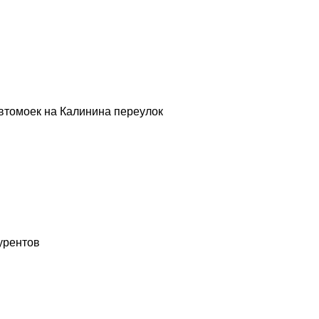
втомоек на Калинина переулок
урентов