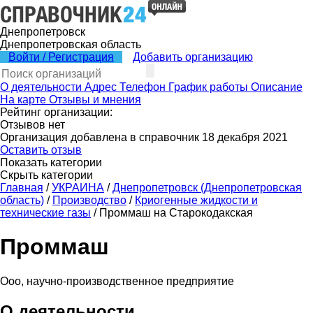
Днепропетровск
Днепропетровская область
Войти / Регистрация
Добавить организацию
О деятельности
Адрес
Телефон
График работы
Описание
На карте
Отзывы и мнения
Рейтинг организации:
Отзывов нет
Организация добавлена в справочник 18 декабря 2021
Оставить отзыв
Показать категории
Скрыть категории
Главная
/
УКРАИНА
/
Днепропетровск (Днепропетровская
область)
/
Производство
/
Криогенные жидкости и
технические газы
/
Проммаш на Старокодакская
Проммаш
Ооо, научно-производственное предприятие
О деятельности