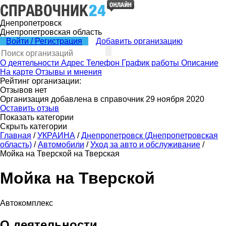
Днепропетровск
Днепропетровская область
Войти / Регистрация
Добавить организацию
О деятельности
Адрес
Телефон
График работы
Описание
На карте
Отзывы и мнения
Рейтинг организации:
Отзывов нет
Организация добавлена в справочник 29 ноября 2020
Оставить отзыв
Показать категории
Скрыть категории
Главная
/
УКРАИНА
/
Днепропетровск (Днепропетровская
область)
/
Автомобили
/
Уход за авто и обслуживание
/
Мойка на Тверской на Тверская
Мойка на Тверской
Автокомплекс
О деятельности