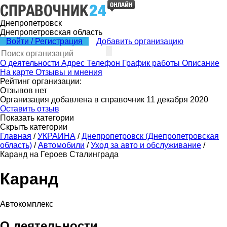
Днепропетровск
Днепропетровская область
Войти / Регистрация
Добавить организацию
О деятельности
Адрес
Телефон
График работы
Описание
На карте
Отзывы и мнения
Рейтинг организации:
Отзывов нет
Организация добавлена в справочник 11 декабря 2020
Оставить отзыв
Показать категории
Скрыть категории
Главная
/
УКРАИНА
/
Днепропетровск (Днепропетровская
область)
/
Автомобили
/
Уход за авто и обслуживание
/
Каранд на Героев Сталинграда
Каранд
Автокомплекс
О деятельности