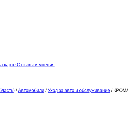
а карте
Отзывы и мнения
бласть)
/
Автомобили
/
Уход за авто и обслуживание
/
КРОМА