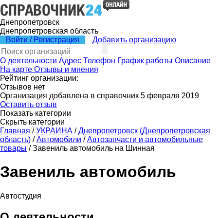
Днепропетровск
Днепропетровская область
Войти / Регистрация
Добавить организацию
О деятельности
Адрес
Телефон
График работы
Описание
На карте
Отзывы и мнения
Рейтинг организации:
Отзывов нет
Организация добавлена в справочник 5 февраля 2019
Оставить отзыв
Показать категории
Скрыть категории
Главная
/
УКРАИНА
/
Днепропетровск (Днепропетровская
область)
/
Автомобили
/
Автозапчасти и автомобильные
товары
/
Завениль автомобиль на Шинная
Завениль автомобиль
Автостудия
О деятельности