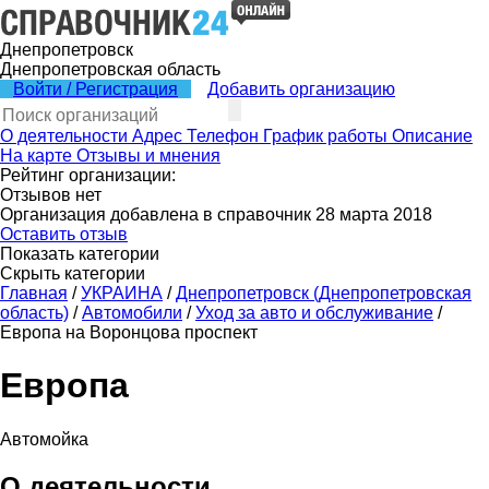
Днепропетровск
Днепропетровская область
Войти / Регистрация
Добавить организацию
О деятельности
Адрес
Телефон
График работы
Описание
На карте
Отзывы и мнения
Рейтинг организации:
Отзывов нет
Организация добавлена в справочник 28 марта 2018
Оставить отзыв
Показать категории
Скрыть категории
Главная
/
УКРАИНА
/
Днепропетровск (Днепропетровская
область)
/
Автомобили
/
Уход за авто и обслуживание
/
Европа на Воронцова проспект
Европа
Автомойка
О деятельности