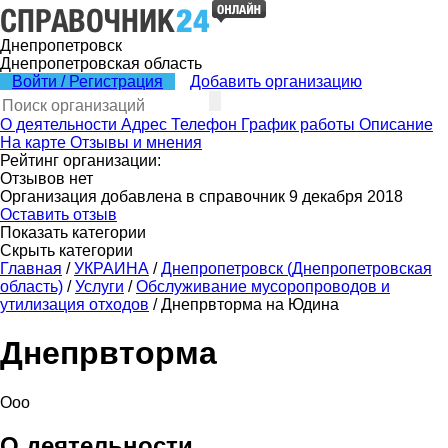
Днепропетровск
Днепропетровская область
Войти / Регистрация
Добавить организацию
О деятельности
Адрес
Телефон
График работы
Описание
На карте
Отзывы и мнения
Рейтинг организации:
Отзывов нет
Организация добавлена в справочник 9 декабря 2018
Оставить отзыв
Показать категории
Скрыть категории
Главная
/
УКРАИНА
/
Днепропетровск (Днепропетровская
область)
/
Услуги
/
Обслуживание мусоропроводов и
утилизация отходов
/
Днепрвторма на Юдина
Днепрвторма
Ооо
О деятельности