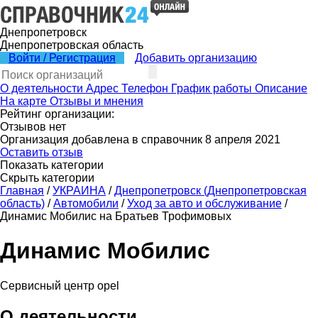
Днепропетровск
Днепропетровская область
Войти / Регистрация
Добавить организацию
О деятельности
Адрес
Телефон
График работы
Описание
На карте
Отзывы и мнения
Рейтинг организации:
Отзывов нет
Организация добавлена в справочник 8 апреля 2021
Оставить отзыв
Показать категории
Скрыть категории
Главная
/
УКРАИНА
/
Днепропетровск (Днепропетровская
область)
/
Автомобили
/
Уход за авто и обслуживание
/
Динамис Мобилис на Братьев Трофимовых
Динамис Мобилис
Сервисный центр opel
О деятельности