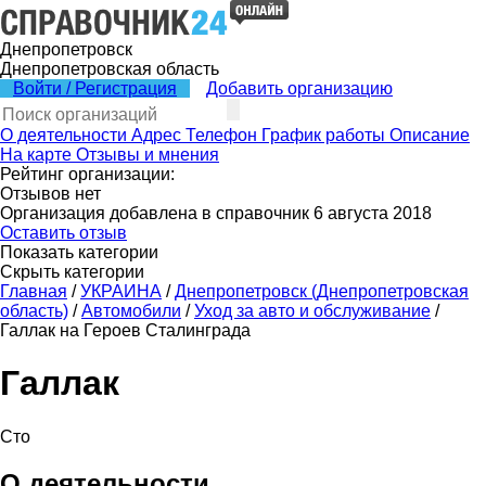
Днепропетровск
Днепропетровская область
Войти / Регистрация
Добавить организацию
О деятельности
Адрес
Телефон
График работы
Описание
На карте
Отзывы и мнения
Рейтинг организации:
Отзывов нет
Организация добавлена в справочник 6 августа 2018
Оставить отзыв
Показать категории
Скрыть категории
Главная
/
УКРАИНА
/
Днепропетровск (Днепропетровская
область)
/
Автомобили
/
Уход за авто и обслуживание
/
Галлак на Героев Сталинграда
Галлак
Сто
О деятельности