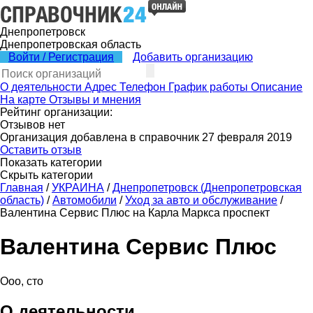
Днепропетровск
Днепропетровская область
Войти / Регистрация
Добавить организацию
О деятельности
Адрес
Телефон
График работы
Описание
На карте
Отзывы и мнения
Рейтинг организации:
Отзывов нет
Организация добавлена в справочник 27 февраля 2019
Оставить отзыв
Показать категории
Скрыть категории
Главная
/
УКРАИНА
/
Днепропетровск (Днепропетровская
область)
/
Автомобили
/
Уход за авто и обслуживание
/
Валентина Сервис Плюс на Карла Маркса проспект
Валентина Сервис Плюс
Ооо, сто
О деятельности