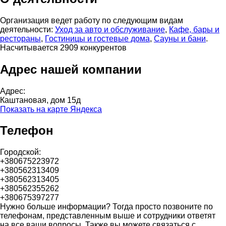
Организация ведет работу по следующим видам
деятельности:
Уход за авто и обслуживание
,
Кафе, бары и
рестораны
,
Гостиницы и гостевые дома
,
Сауны и бани
.
Насчитывается 2909 конкурентов
Адрес нашей компании
Адрес:
Каштановая, дом 15д
Показать на карте Яндекса
Телефон
Городской:
+380675223972
+380562313409
+380562313405
+380562355262
+380675397277
Нужно больше информации? Тогда просто позвоните по
телефонам, представленным выше и сотрудники ответят
на все ваши вопросы. Также вы можете связаться с