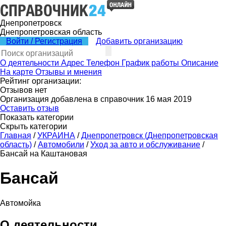
Днепропетровск
Днепропетровская область
Войти / Регистрация
Добавить организацию
О деятельности
Адрес
Телефон
График работы
Описание
На карте
Отзывы и мнения
Рейтинг организации:
Отзывов нет
Организация добавлена в справочник 16 мая 2019
Оставить отзыв
Показать категории
Скрыть категории
Главная
/
УКРАИНА
/
Днепропетровск (Днепропетровская
область)
/
Автомобили
/
Уход за авто и обслуживание
/
Бансай на Каштановая
Бансай
Автомойка
О деятельности