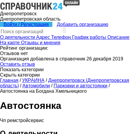
Днепропетровск
Днепропетровская область
Войти / Регистрация
Добавить организацию
О деятельности
Адрес
Телефон
График работы
Описание
На карте
Отзывы и мнения
Рейтинг организации:
Отзывов нет
Организация добавлена в справочник 26 декабря 2019
Оставить отзыв
Показать категории
Скрыть категории
Главная
/
УКРАИНА
/
Днепропетровск (Днепропетровская
область)
/
Автомобили
/
Парковки и автостоянки
/
Автостоянка на Богдана Хмельницкого
Автостоянка
Чп ремстройсервис
О деятельности