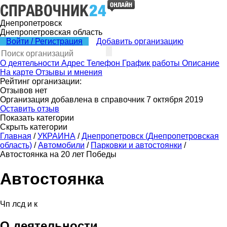
Днепропетровск
Днепропетровская область
Войти / Регистрация
Добавить организацию
О деятельности
Адрес
Телефон
График работы
Описание
На карте
Отзывы и мнения
Рейтинг организации:
Отзывов нет
Организация добавлена в справочник 7 октября 2019
Оставить отзыв
Показать категории
Скрыть категории
Главная
/
УКРАИНА
/
Днепропетровск (Днепропетровская
область)
/
Автомобили
/
Парковки и автостоянки
/
Автостоянка на 20 лет Победы
Автостоянка
Чп лсд и к
О деятельности