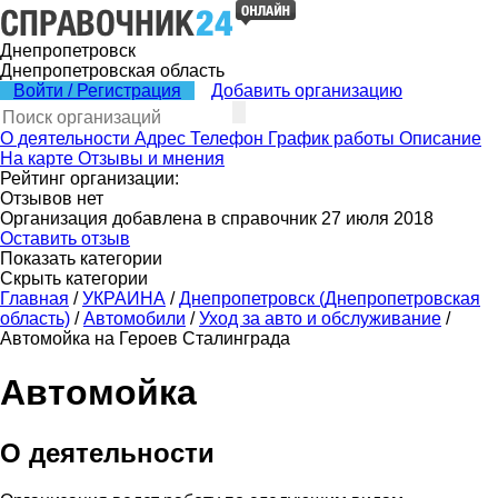
Днепропетровск
Днепропетровская область
Войти / Регистрация
Добавить организацию
О деятельности
Адрес
Телефон
График работы
Описание
На карте
Отзывы и мнения
Рейтинг организации:
Отзывов нет
Организация добавлена в справочник 27 июля 2018
Оставить отзыв
Показать категории
Скрыть категории
Главная
/
УКРАИНА
/
Днепропетровск (Днепропетровская
область)
/
Автомобили
/
Уход за авто и обслуживание
/
Автомойка на Героев Сталинграда
Автомойка
О деятельности