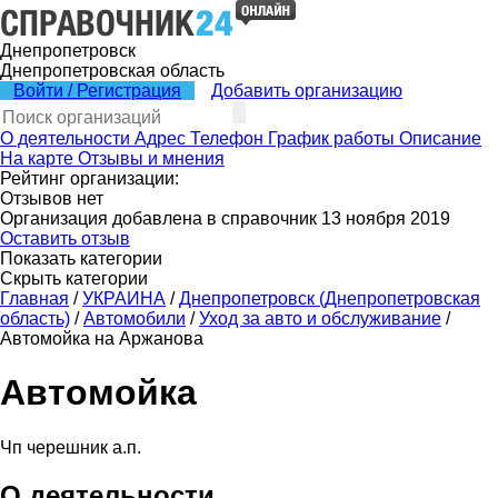
Днепропетровск
Днепропетровская область
Войти / Регистрация
Добавить организацию
О деятельности
Адрес
Телефон
График работы
Описание
На карте
Отзывы и мнения
Рейтинг организации:
Отзывов нет
Организация добавлена в справочник 13 ноября 2019
Оставить отзыв
Показать категории
Скрыть категории
Главная
/
УКРАИНА
/
Днепропетровск (Днепропетровская
область)
/
Автомобили
/
Уход за авто и обслуживание
/
Автомойка на Аржанова
Автомойка
Чп черешник а.п.
О деятельности