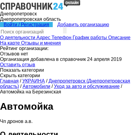
Днепропетровск
Днепропетровская область
Войти / Регистрация
Добавить организацию
О деятельности
Адрес
Телефон
График работы
Описание
На карте
Отзывы и мнения
Рейтинг организации:
Отзывов нет
Организация добавлена в справочник 24 апреля 2019
Оставить отзыв
Показать категории
Скрыть категории
Главная
/
УКРАИНА
/
Днепропетровск (Днепропетровская
область)
/
Автомобили
/
Уход за авто и обслуживание
/
Автомойка на Березинская
Автомойка
Чп дронов а.в.
О деятельности