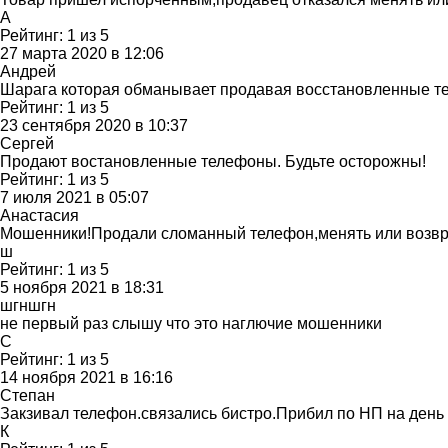
А
Рейтинг:
1
из
5
27 марта 2020 в 12:06
Андрей
Шарага которая обманывает продавая восстановленные тел
Рейтинг:
1
из
5
23 сентября 2020 в 10:37
Сергей
Продают востановленные телефоны. Будьте осторожны!
Рейтинг:
1
из
5
7 июля 2021 в 05:07
Анастасия
Мошенники!Продали сломанный телефон,менять или возвраща
ш
Рейтинг:
1
из
5
5 ноября 2021 в 18:31
шгншгн
не первый раз слышу что это наглючие мошенники
С
Рейтинг:
1
из
5
14 ноября 2021 в 16:16
Степан
Закзивал телефон.связались бистро.Прибил по НП на ден
К