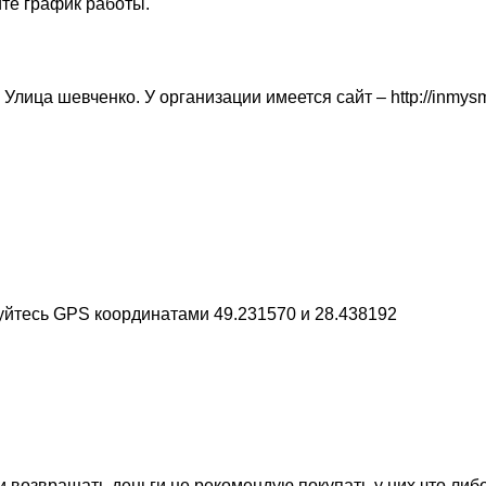
те график работы.
 Улица шевченко. У организации имеется сайт – http://inmysm
уйтесь GPS координатами 49.231570 и 28.438192
возвращать деньги,не рекомендую покупать у них что либо