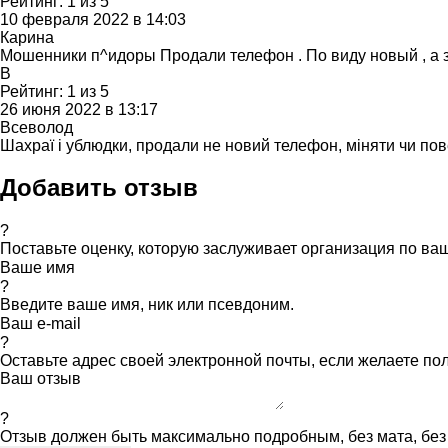
Рейтинг:
1
из
5
10 февраля 2022 в 14:03
Карина
Мошенники п^идоры Продали телефон . По виду новый , а з
В
Рейтинг:
1
из
5
26 июня 2022 в 13:17
Всеволод
Шахраї і ублюдки, продали не новий телефон, міняти чи пов
Добавить отзыв
?
Поставьте оценку, которую заслуживает организация по в
Ваше имя
?
Введите ваше имя, ник или псевдоним.
Ваш e-mail
?
Оставьте адрес своей электронной почты, если желаете по
Ваш отзыв
?
Отзыв должен быть максимально подробным, без мата, без 