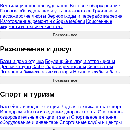
Вентиляционное оборудование
Весовое оборудование
Газовое оборудование и установка котлов
Грузовые и
пассажирские лифты
Зерноотходы и переработка зерна
Изготовление, ремонт и сборка мебели
Криогенные
жидкости и технические газы
Показать все
Развлечения и досуг
Базы и дома отдыха
Боулинг, бильярд и аттракционы
Детские клубы
Кафе, бары и рестораны
Кинотеатры
Лотереи и букмекерские конторы
Ночные клубы и бары
Показать все
Спорт и туризм
Бассейны и водные секции
Водная техника и транспорт
Ипподромы
Катки и ледовые дворцы спорта
Спортивно-
оздоровительные секции и залы
Спортивное питание,
оборудование и инвентарь
Спортивные клубы и центры