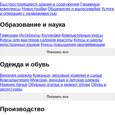
Быстростроящиеся здания и сооружения
Гаражные
комплексы
Новостройки
Общежития и малосемейки
Услуги
и операции с недвижимостью
Образование и наука
Гимназии
Интернаты
Колледжи
Компьютерные курсы
Курсы для мастеров салонов красоты
Курсы и школы
иностранных языков
Курсы повышения квалификации
Показать все
Одежда и обувь
Верхняя одежда
Кожаные, меховые изделия и сырьё
Кожгалантерея
Мужская, женская и детская одежда
Нижнее бельё
Обувные ателье и ремонт обуви
Обувь и
аксессуары
Показать все
Производство