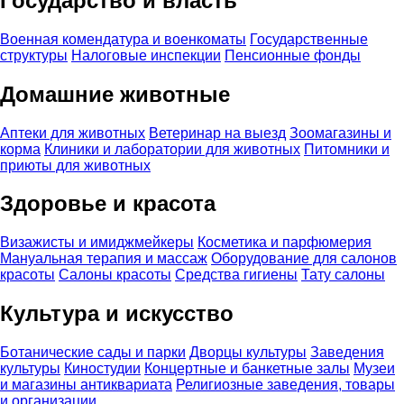
Государство и власть
Военная комендатура и военкоматы
Государственные
структуры
Налоговые инспекции
Пенсионные фонды
Домашние животные
Аптеки для животных
Ветеринар на выезд
Зоомагазины и
корма
Клиники и лаборатории для животных
Питомники и
приюты для животных
Здоровье и красота
Визажисты и имиджмейкеры
Косметика и парфюмерия
Мануальная терапия и массаж
Оборудование для салонов
красоты
Салоны красоты
Средства гигиены
Тату салоны
Культура и искусство
Ботанические сады и парки
Дворцы культуры
Заведения
культуры
Киностудии
Концертные и банкетные залы
Музеи
и магазины антиквариата
Религиозные заведения, товары
и организации