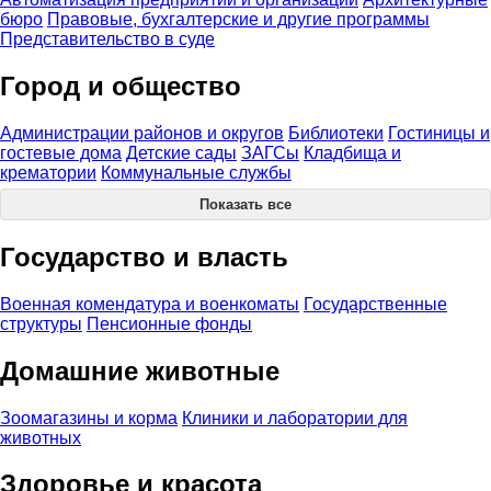
бюро
Правовые, бухгалтерские и другие программы
Представительство в суде
Город и общество
Администрации районов и округов
Библиотеки
Гостиницы и
гостевые дома
Детские сады
ЗАГСы
Кладбища и
крематории
Коммунальные службы
Показать все
Государство и власть
Военная комендатура и военкоматы
Государственные
структуры
Пенсионные фонды
Домашние животные
Зоомагазины и корма
Клиники и лаборатории для
животных
Здоровье и красота