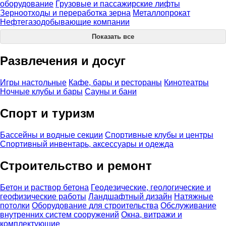
оборудование
Грузовые и пассажирские лифты
Зерноотходы и переработка зерна
Металлопрокат
Нефтегазодобывающие компании
Показать все
Развлечения и досуг
Игры настольные
Кафе, бары и рестораны
Кинотеатры
Ночные клубы и бары
Сауны и бани
Спорт и туризм
Бассейны и водные секции
Спортивные клубы и центры
Спортивный инвентарь, аксессуары и одежда
Строительство и ремонт
Бетон и раствор бетона
Геодезические, геологические и
геофизические работы
Ландшафтный дизайн
Натяжные
потолки
Оборудование для строительства
Обслуживание
внутренних систем сооружений
Окна, витражи и
комплектующие