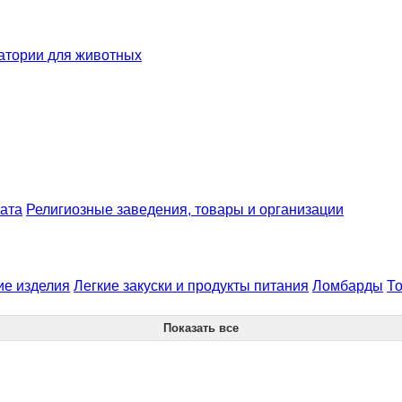
атории для животных
иата
Религиозные заведения, товары и организации
ие изделия
Легкие закуски и продукты питания
Ломбарды
То
Показать все