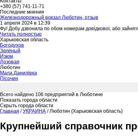
Контакты:
+380 (57) 741-11-71
Последние мнения
Железнодорожный вокзал Люботин, отзыв
1 апреля 2024 в 12:39
Фу! Добу дзвонила по обом номерам довідкової, або зайнято,
Читать полностью
Харьковская область
Богодухов
Зелёный
Изюм
Лозовая
Люботин
Мала Данилівка
Пісочин
Всего найдено 106 предприятий в Люботине
Показать города области
Скрыть города области
Главная
/
УКРАИНА
/
Люботин (Харьковская область)
Крупнейший справочник пр