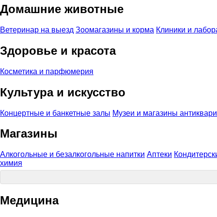
Домашние животные
Ветеринар на выезд
Зоомагазины и корма
Клиники и лабор
Здоровье и красота
Косметика и парфюмерия
Культура и искусство
Концертные и банкетные залы
Музеи и магазины антиквар
Магазины
Алкогольные и безалкогольные напитки
Аптеки
Кондитерск
химия
Медицина