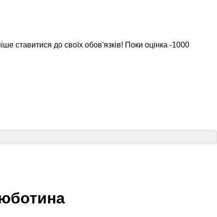
ше ставитися до своїх обов'язків! Поки оцінка -1000
Люботина