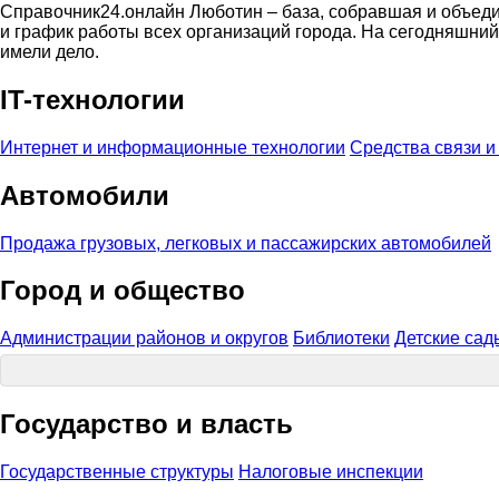
Справочник24.онлайн Люботин – база, собравшая и объеди
и график работы всех организаций города. На сегодняшний
имели дело.
IT-технологии
Интернет и информационные технологии
Средства связи и
Автомобили
Продажа грузовых, легковых и пассажирских автомобилей
Город и общество
Администрации районов и округов
Библиотеки
Детские сад
Государство и власть
Государственные структуры
Налоговые инспекции