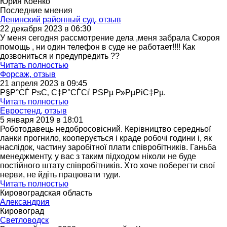
Юрия Коенко
Последние мнения
Ленинский районный суд, отзыв
22 декабря 2023 в 06:30
У меня сегодня рассмотрение дела ,меня забрала Скороя
помощь , ни один телефон в суде не работает!!!! Как
дозвониться и предупредить ??
Читать полностью
Форсаж, отзыв
21 апреля 2023 в 09:45
Р§Р°СЃ РѕС‚ С‡Р°СЃСѓ РЅРµ Р»РµРіС‡Рµ.
Читать полностью
Евростенд, отзыв
5 января 2019 в 18:01
Роботодавець недобросовісний. Керівництво середньої
ланки прогнило, кооперується і краде робочі години і, як
наслідок, частину заробітної плати співробітників. Ганьба
менеджменту, у вас з таким підходом ніколи не буде
постійного штату співробітників. Хто хоче поберегти свої
нерви, не йдіть працювати туди.
Читать полностью
Кировоградская область
Александрия
Кировоград
Светловодск