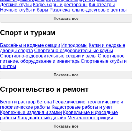
Детские клубы
Кафе, бары и рестораны
Кинотеатры
Ночные клубы и бары
Развлекательно-досуговые центры
Показать все
Спорт и туризм
Бассейны и водные секции
Ипподромы
Катки и ледовые
дворцы спорта
Спортивно-оздоровительные клубы
Спортивно-оздоровительные секции и залы
Спортивное
питание, оборудование и инвентарь
Спортивные клубы и
центры
Показать все
Строительство и ремонт
Бетон и раствор бетона
Геодезические, геологические и
геофизические работы
Кадастровые работы и учет
Крепежные изделия и замки
Кровельные и фасадные
работы
Ландшафтный дизайн
Металлоконструкции
Показать все