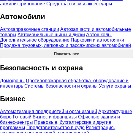
администрирование
Средства связи и аксессуары
Автомобили
Автозаправочные станции
Автозапчасти и автомобильные
товары
Автомобильные шины и диски
Автошколы
Дополнительное оборудование
Парковки и автостоянки
Продажа грузовых, легковых и пассажирских автомобилей
Показать все
Безопасность и охрана
Домофоны
Противопожарная обработка, оборудование и
инвентарь
Системы безопасности и охраны
Услуги охраны
Бизнес
Автоматизация предприятий и организаций
Архитектурные
бюро
Готовый бизнес и франшизы
Офисные здания и
бизнес-центры
Правовые, бухгалтерские и другие
программы
Представительство в суде
Регистрация,
ликвидация организаций и предприятий