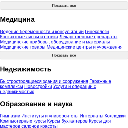
Показать все
Медицина
Ведение беременности и консультации
Гинекологи
Контактные линзы и оптика
Лекарственные препараты
Медицинские приборы, оборудование и материалы
Медицинские товары
Медицинские центры и учреждения
Показать все
Недвижимость
Быстростроящиеся здания и сооружения
Гаражные
комплексы
Новостройки
Услуги и операции с
недвижимостью
Образование и наука
Гимназии
Институты и университеты
Интернаты
Колледжи
Компьютерные курсы
Курсы бухгалтеров
Курсы для
мастеров салонов красоты