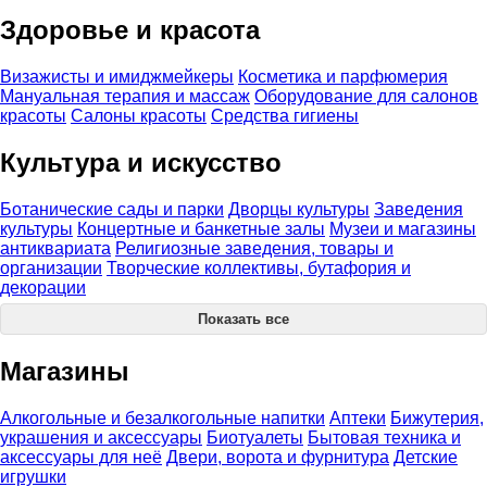
Здоровье и красота
Визажисты и имиджмейкеры
Косметика и парфюмерия
Мануальная терапия и массаж
Оборудование для салонов
красоты
Салоны красоты
Средства гигиены
Культура и искусство
Ботанические сады и парки
Дворцы культуры
Заведения
культуры
Концертные и банкетные залы
Музеи и магазины
антиквариата
Религиозные заведения, товары и
организации
Творческие коллективы, бутафория и
декорации
Показать все
Магазины
Алкогольные и безалкогольные напитки
Аптеки
Бижутерия,
украшения и аксессуары
Биотуалеты
Бытовая техника и
аксессуары для неё
Двери, ворота и фурнитура
Детские
игрушки