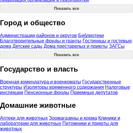
Показать все
Город и общество
Администрации районов и округов
Библиотеки
Благотворительные фонды и гранты
Гостиницы и гостевые
дома
Детские сады
Дома престарелых и приюты
ЗАГСы
Показать все
Государство и власть
Военная комендатура и военкоматы
Государственные
структуры
Изоляторы временного содержания
Налоговые
инспекции
Пенсионные фонды
Приемные депутатов
Домашние животные
Аптеки для животных
Зоомагазины и корма
Клиники и
лаборатории для животных
Питомники и приюты для
животных