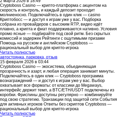
2 марта 2026 в 18:49
Cryptoboss Casino — крипто-платформа с акцентом на
скорость и контроль, и каждый депозит проходит
молниеносно. Подключайтесь в один клик — casino
Криптобосс — и доступ к играм уже у вас. Подборка
собрана из провайдеров с высоким RTP, видео идёт
плавно, а крипта и фиат поддерживаются нативно. Условия
промо ясные — подбирайте под свой ритм. Без скрытых
комиссий и задержек Рейтинги с ощутимыми призами
Помощь на русском и английском Cryptoboss —
рациональный выбор для крипто-игрока
Читать полностью
автостоянка, парковка, отзыв
15 февраля 2026 в 03:44
Cryptoboss Casino — экосистема, объединяющая
прозрачность и азарт, и любая операция занимает минуты.
Подключайтесь в один клик — Cryptoboss программа
вознаграждений — и доступ к играм уже у вас. Выбор
охватывает все форматы: от классики до Megaways,
интерфейс держит темп, а BTC/ETH/USDT подключены из
коробки. Фриспины доступны регулярно — комбинируйте
под свою стратегию. Транзакции под защитой сети События
для активных игроков Ответы без скриптов Cryptoboss —
рациональный выбор для крипто-игрока
Читать полностью