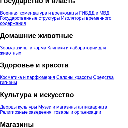
Государство и власть
Военная комендатура и военкоматы
ГИБДД и МВД
Государственные структуры
Изоляторы временного
содержания
Домашние животные
Зоомагазины и корма
Клиники и лаборатории для
животных
Здоровье и красота
Косметика и парфюмерия
Салоны красоты
Средства
гигиены
Культура и искусство
Дворцы культуры
Музеи и магазины антиквариата
Религиозные заведения, товары и организации
Магазины