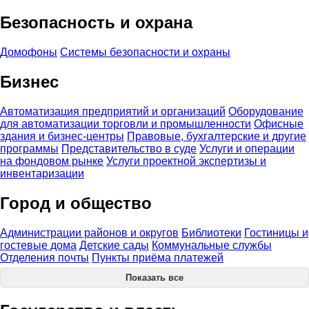
Безопасность и охрана
Домофоны
Системы безопасности и охраны
Бизнес
Автоматизация предприятий и организаций
Оборудование
для автоматизации торговли и промышленности
Офисные
здания и бизнес-центры
Правовые, бухгалтерские и другие
программы
Представительство в суде
Услуги и операции
на фондовом рынке
Услуги проектной экспертизы и
инвентаризации
Город и общество
Администрации районов и округов
Библиотеки
Гостиницы и
гостевые дома
Детские сады
Коммунальные службы
Отделения почты
Пункты приёма платежей
Показать все