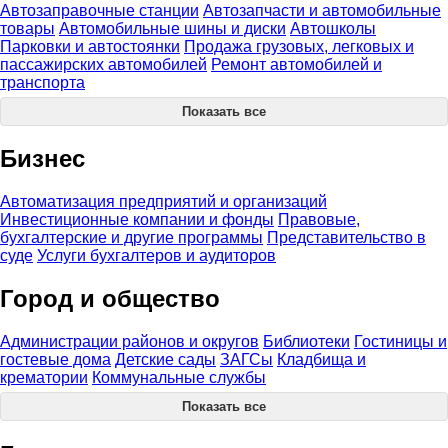
Автозаправочные станции
Автозапчасти и автомобильные
товары
Автомобильные шины и диски
Автошколы
Парковки и автостоянки
Продажа грузовых, легковых и
пассажирских автомобилей
Ремонт автомобилей и
транспорта
Показать все
Бизнес
Автоматизация предприятий и организаций
Инвестиционные компании и фонды
Правовые,
бухгалтерские и другие программы
Представительство в
суде
Услуги бухгалтеров и аудиторов
Город и общество
Администрации районов и округов
Библиотеки
Гостиницы и
гостевые дома
Детские сады
ЗАГСы
Кладбища и
крематории
Коммунальные службы
Показать все