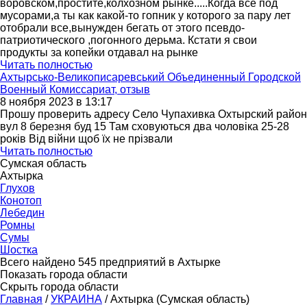
воровском,простите,колхозном рынке.....Когда все под
мусорами,а ты как какой-то гопник у которого за пару лет
отобрали все,вынужден бегать от этого псевдо-
патриотического ,погонного дерьма. Кстати я свои
продукты за копейки отдавал на рынке
Читать полностью
Ахтырсько-Великописаревський Объединенный Городской
Военный Комиссариат, отзыв
8 ноября 2023 в 13:17
Прошу проверить адресу Село Чупахивка Охтырский район
вул 8 березня буд 15 Там сховуються два чоловіка 25-28
років Від війни щоб їх не прізвали
Читать полностью
Сумская область
Ахтырка
Глухов
Конотоп
Лебедин
Ромны
Сумы
Шостка
Всего найдено 545 предприятий в Ахтырке
Показать города области
Скрыть города области
Главная
/
УКРАИНА
/
Ахтырка (Сумская область)