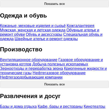
Показать все
Одежда и обувь
Кожаные, меховые изделия и сырьё
Кожгалантерея
Мужская, женская и детская одежда
Обувные ателье и
ремонт обуви
Обувь и аксессуары
Специальная обувь и
одежда
Швейные ателье и ремонт одежды
Производство
Вентиляционное оборудование
Газовое оборудование и
установка котлов
Добыча полезных ископаемых
Зерноотходы и переработка зерна
Криогенные жидкости и
технические газы
Нефтегазовое оборудование
Нефтегазодобывающие компании
Показать все
Развлечения и досуг
Базы и дома отдыха
Кафе, бары и рестораны
Кинотеатры