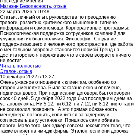
Последние мнения
Магазин Безопасность, отзыв
22 марта 2026 в 10:48
Статьи, личный опыт, руководства по преодолению
тревоги, развитию критического мышления, гигиене
информации и самопомощи. Корпоративные программы:
Психологическая поддержка сотрудников компаний для
улучшения их благополучия. Философия: Создание
поддерживающего и человечного пространства, где забота
о ментальном здоровье становится нормой Тренд на
достигаторство я переживаю что в своём возрасте ничего
не достиг
Читать полностью
Эталон, отзыв
10 декабря 2022 в 13:27
Очень ужасное отношение к клиентам, особенно со
стороны менеджера. Было заказано окно и оплачено,
подписан довор. При подписании договора был оговорен
срок 40 дней. 5 декабря 2022 года был последним днем на
установку окна. Ни 5.12, ни 6.12, ни 7.12, ни 8.12 никто так и
не соизволил позвонить . А это прямая обязанность
менеджера позвонить, извиниться за задержку и
согласовать дату установки. Пришлось сами обивать
пороги. Мало того, менеджер совсем некомпетентная, что
также влияет на имидж фирмы Эталон, если они дорожат