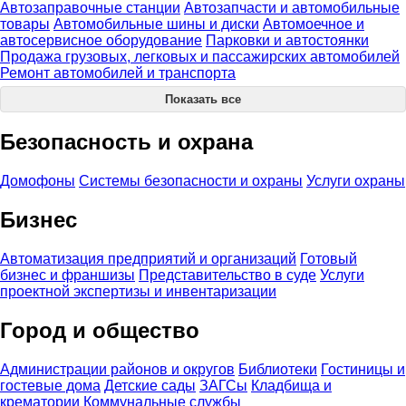
Автозаправочные станции
Автозапчасти и автомобильные
товары
Автомобильные шины и диски
Автомоечное и
автосервисное оборудование
Парковки и автостоянки
Продажа грузовых, легковых и пассажирских автомобилей
Ремонт автомобилей и транспорта
Показать все
Безопасность и охрана
Домофоны
Системы безопасности и охраны
Услуги охраны
Бизнес
Автоматизация предприятий и организаций
Готовый
бизнес и франшизы
Представительство в суде
Услуги
проектной экспертизы и инвентаризации
Город и общество
Администрации районов и округов
Библиотеки
Гостиницы и
гостевые дома
Детские сады
ЗАГСы
Кладбища и
крематории
Коммунальные службы