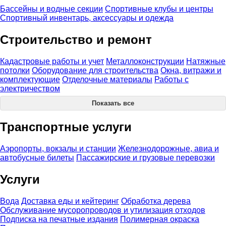
Бассейны и водные секции
Спортивные клубы и центры
Спортивный инвентарь, аксессуары и одежда
Строительство и ремонт
Кадастровые работы и учет
Металлоконструкции
Натяжные
потолки
Оборудование для строительства
Окна, витражи и
комплектующие
Отделочные материалы
Работы с
электричеством
Показать все
Транспортные услуги
Аэропорты, вокзалы и станции
Железнодорожные, авиа и
автобусные билеты
Пассажирские и грузовые перевозки
Услуги
Вода
Доставка еды и кейтеринг
Обработка дерева
Обслуживание мусоропроводов и утилизация отходов
Подписка на печатные издания
Полимерная окраска